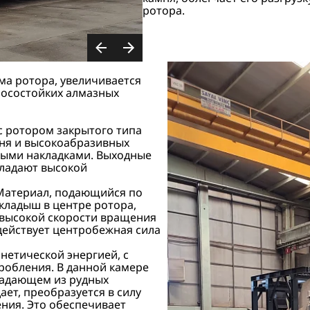
ротора.
а ротора, увеличивается
зносостойких алмазных
с ротором закрытого типа
мня и высокоабразивных
тыми накладками. Выходные
бладают высокой
 Материал, подающийся по
кладыш в центре ротора,
 высокой скорости вращения
действует центробежная сила
нетической энергией, с
дробления. В данной камере
падающем из рудных
ает, преобразуется в силу
ния. Это обеспечивает