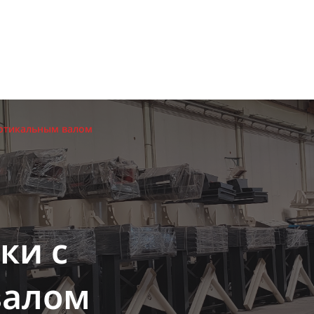
ертикальным валом
ки с
валом