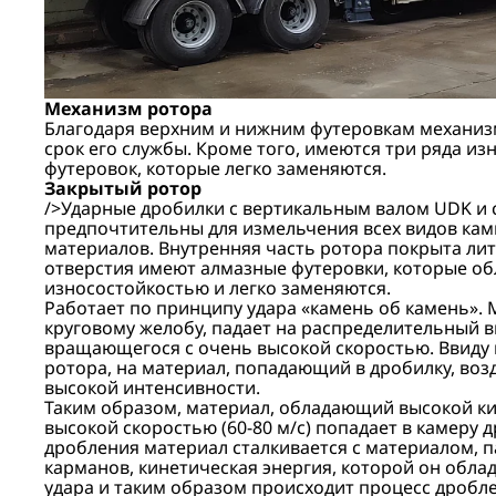
Механизм ротора
Благодаря верхним и нижним футеровкам механизм
срок его службы. Кроме того, имеются три ряда и
футеровок, которые легко заменяются.
Закрытый ротор
/>Ударные дробилки с вертикальным валом UDK и 
предпочтительны для измельчения всех видов ка
материалов. Внутренняя часть ротора покрыта ли
отверстия имеют алмазные футеровки, которые о
износостойкостью и легко заменяются.
Работает по принципу удара «камень об камень».
круговому желобу, падает на распределительный в
вращающегося с очень высокой скоростью. Ввиду
ротора, на материал, попадающий в дробилку, воз
высокой интенсивности.
Таким образом, материал, обладающий высокой ки
высокой скоростью (60-80 м/с) попадает в камеру 
дробления материал сталкивается с материалом, 
карманов, кинетическая энергия, которой он облад
удара и таким образом происходит процесс дробле