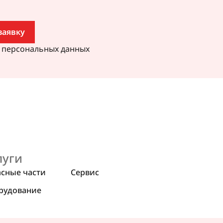
заявку
у персональных данных
луги
асные части
Сервис
рудование