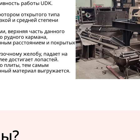
тивность работы UDK.
ротором открытого типа
кой и средней степени
ми, верхняя часть данного
то рудного кармана,
енным расстоянием и покрытых
зочному желобу, падает на
ее достигает лопастей.
 о плиты, тем самым
нный материал выгружается.
сы?