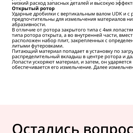
низкий расход запасных деталей и высокую эффек
Открытый ротор
Ударные дробилки с вертикальным валом UDK и с 
предпочтительны для измельчения материалов низ
абразивности.
В отличие от ротора закрытого типа с 4мя лопастя
типа ротора открыта, а во внутренней части, вмес
расположен набор плит, закрепленных с определ
литыми футеровками.
Питающий материал попадает в установку по загру
распределительный вкладыш в центре ротора и дал
Лопасти ускоряют материал, и затем, он ударяется
обеспечивается его измельчение. Далее измельче
Остались вопро