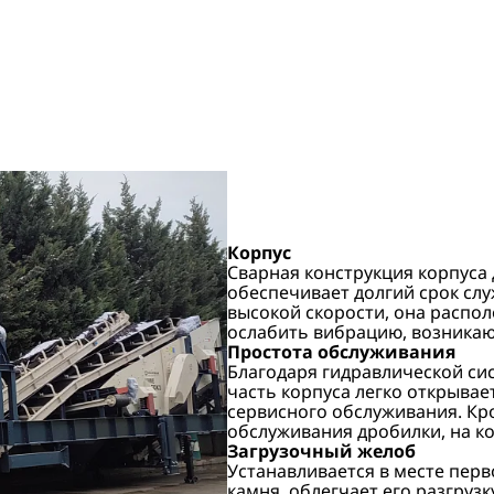
Корпус
Сварная конструкция корпуса 
обеспечивает долгий срок слу
высокой скорости, она распо
ослабить вибрацию, возникаю
Простота обслуживания
Благодаря гидравлической си
часть корпуса легко открывае
сервисного обслуживания. Кр
обслуживания дробилки, на к
Загрузочный желоб
Устанавливается в месте перв
камня, облегчает его разгрузк