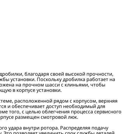
дробилки, благодаря своей высокой прочности,
жбы установки. Поскольку дробилка работает на
ложена на прочном шасси с клиньями, чтобы
щую в корпусе установки.
стеме, расположенной рядом с корпусом, верхняя
тся и обеспечивает доступ необходимый для
оме того, с целью облегчения процесса сервисного
орпусе размещен смотровой люк.
ого удара внутри ротора. Распределяя подачу
у. Это позволяет увеличить срок службы деталей