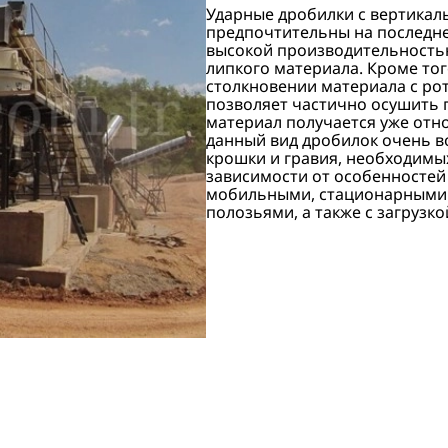
Ударные дробилки с вертика
предпочтительны на последне
высокой производительность
липкого материала. Кроме тог
столкновении материала с ро
позволяет частично осушить 
материал получается уже отн
данный вид дробилок очень в
крошки и гравия, необходимых
зависимости от особенностей
мобильными, стационарными 
полозьями, а также с загрузко