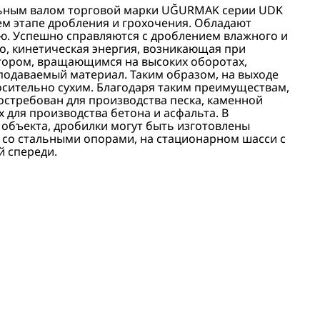
льным валом торговой марки UĞURMAK серии UDK
м этапе дробления и грохочения. Обладают
ю. Успешно справляются с дроблением влажного и
о, кинетическая энергия, возникающая при
тором, вращающимся на высоких оборотах,
подаваемый материал. Таким образом, на выходе
осительно сухим. Благодаря таким преимуществам,
остребован для производства песка, каменной
 для производства бетона и асфальта. В
 объекта, дробилки могут быть изготовлены
со стальными опорами, на стационарном шасси с
й спереди.