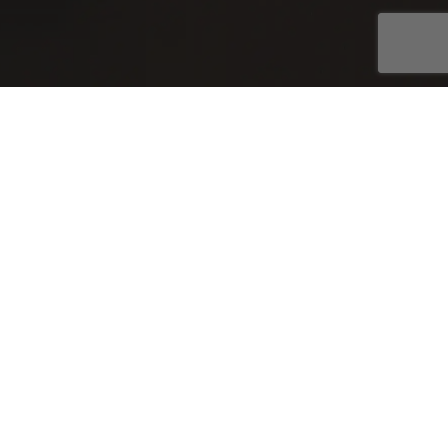
луги
асные части
Сервис
рудование
итика конфиденциальности
обственностью ООО «БестМайнинг». Любое их