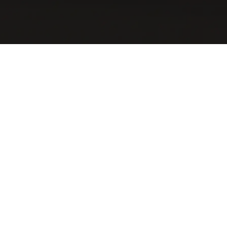
ия
Ус
Контакты
Зап
кция
Сертификаты и референсы
Обо
ьское соглашение
Пол
, опубликованные на данном сайте в любом виде, являются с