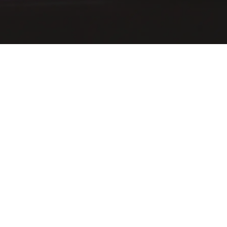
Компан
О нас
Наша проду
Пользовател
Все материалы